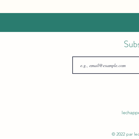
Sub
lechapp
© 2022 par l